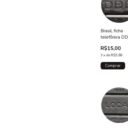
Brasil, ficha
telefônica DD
CMB, 1992
R$15,00
3
x
de
R$5,86