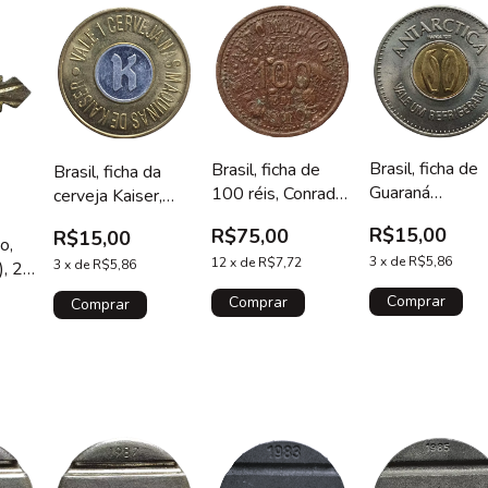
Brasil, ficha de
Brasil, ficha de
Brasil, ficha da
Guaraná
100 réis, Conrado
cerveja Kaiser,
Antarctica, ano
E. Pucciarelli,
anos 90/2000?,
R$15,00
R$75,00
R$15,00
90, vale um
comerciante de
bimetálica
xo,
refrigerante
3
x
de
R$5,86
São Paulo
12
x
de
R$7,72
3
x
de
R$5,86
), 24
s