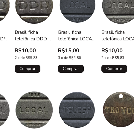
Brasil, ficha
Brasil, ficha
Brasil, ficha
D*,
telefônica DDD,
telefônica LOCAL,
telefônica LOC
CMB, 1987
Artol, 1983
Fontamac, 198
R$10,00
R$15,00
R$10,00
2
x
de
R$5,83
3
x
de
R$5,86
2
x
de
R$5,83