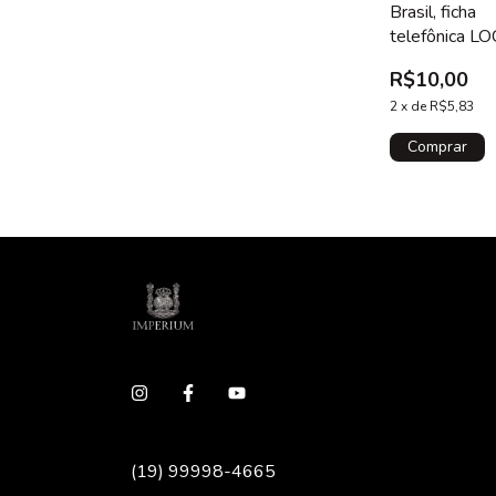
Brasil, ficha
telefônica L
Plastipar, 19
R$10,00
2
x
de
R$5,83
(19) 99998-4665