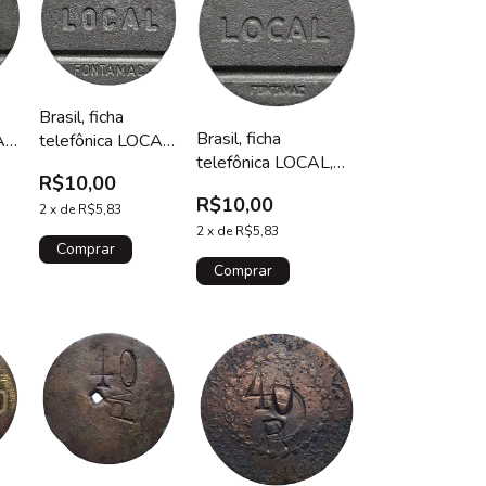
Brasil, ficha
Brasil, ficha
AL,
telefônica LOCAL,
telefônica LOCAL,
5
Fontamac, 1986
R$10,00
Fontamac, 1989
R$10,00
2
x
de
R$5,83
2
x
de
R$5,83