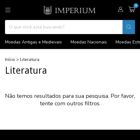
0
Moedas Antigas e Medievais
Moedas Nacionais
Moedas Estr
Início
>
Literatura
Literatura
Não temos resultados para sua pesquisa. Por favor,
tente com outros filtros.